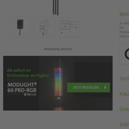
Bes
3× 400
RC
Entstö
nicht 
Abbildung ähnlich
Tec
Kau
Dow
Zub