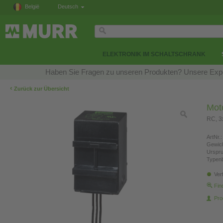
België
Deutsch
ELEKTRONIK IM SCHALTSCHRANK
Haben Sie Fragen zu unseren Produkten? Unsere Exper
‹
Zurück zur Übersicht
Mot
RC, 
ArtNr.:
Gewich
Urspr
Typen
Ver
Fin
Pro