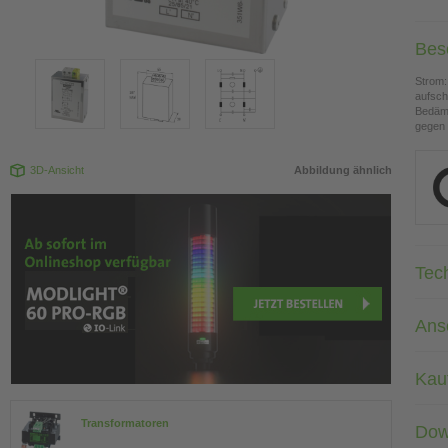
Bes
Strom:
aufsc
Bedämp
gegen
3D-Ansicht
Abbildung ähnlich
Tec
Ans
Kau
Transformatoren
Dow