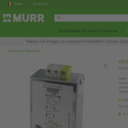
België
Deutsch
ELEKTRONIK IM SCHALTSCHRANK
Haben Sie Fragen zu unseren Produkten? Unsere Exper
‹
Zurück zur Übersicht
MEF 
I:3A 
ArtNr.:
Gewich
Urspr
Typen
Lie
Fin
Pro