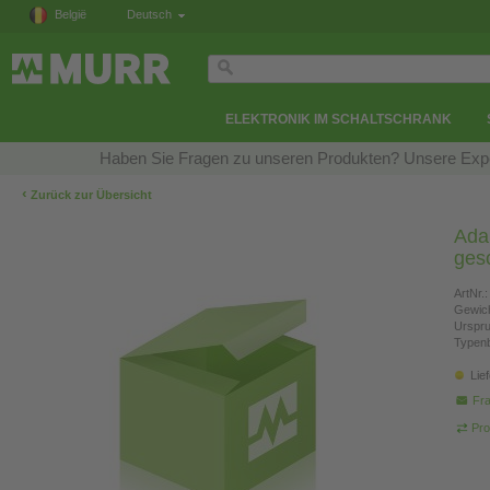
België
Deutsch
ELEKTRONIK IM SCHALTSCHRANK
Haben Sie Fragen zu unseren Produkten? Unsere Exper
‹
Zurück zur Übersicht
Adap
ges
ArtNr.:
Gewich
Urspr
Typen
Lie
Fra
Pro