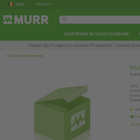
België
Deutsch
ELEKTRONIK IM SCHALTSCHRANK
Haben Sie Fragen zu unseren Produkten? Unsere Exper
‹
Zurück zur Übersicht
M12
PUR-O
ArtNr.:
Gewich
Urspr
Typen
Lie
Fra
Pro