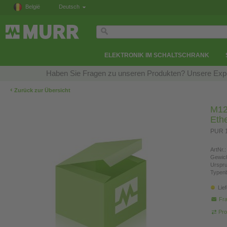
België
Deutsch
ELEKTRONIK IM SCHALTSCHRANK
Haben Sie Fragen zu unseren Produkten? Unsere Exper
‹
Zurück zur Übersicht
M12 
Eth
PUR 1
ArtNr.:
Gewich
Urspr
Typen
Lie
Fra
Pro