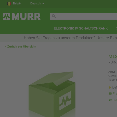
België
Deutsch
ELEKTRONIK IM SCHALTSCHRANK
Haben Sie Fragen zu unseren Produkten? Unsere Exper
‹
Zurück zur Übersicht
M12 
PUR-J
ArtNr.:
Gewich
Typen
Lie
Fra
Pro