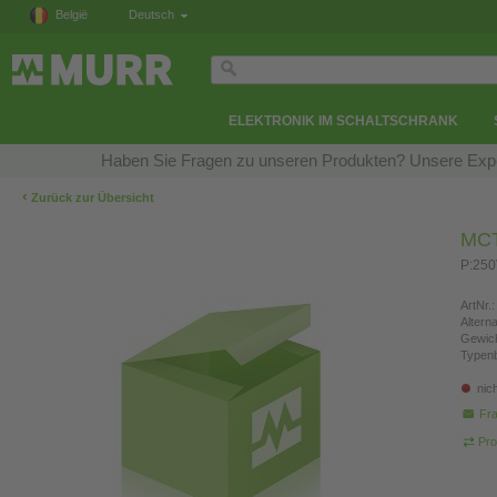
België
Deutsch
ELEKTRONIK IM SCHALTSCHRANK
Haben Sie Fragen zu unseren Produkten? Unsere Exper
‹
Zurück zur Übersicht
MCT
P:25
ArtNr.:
Altern
Gewich
Typen
nic
Fra
Pro