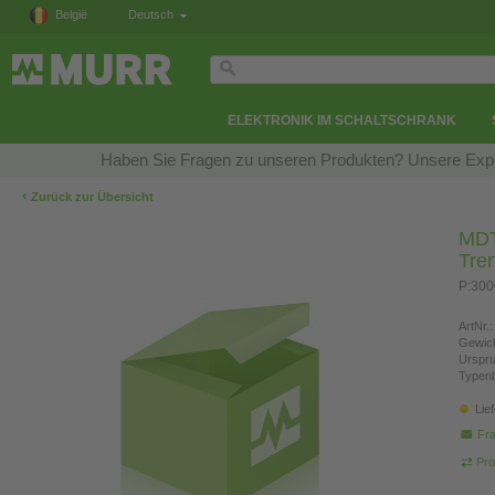
België
Deutsch
ELEKTRONIK IM SCHALTSCHRANK
Haben Sie Fragen zu unseren Produkten? Unsere Exper
‹
Zurück zur Übersicht
MDT
Tre
P:300
ArtNr.:
Gewich
Urspr
Typen
Lie
Fra
Pro