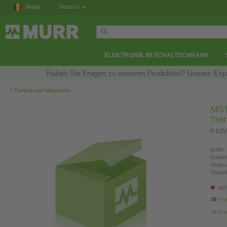
België
Deutsch
ELEKTRONIK IM SCHALTSCHRANK
Haben Sie Fragen zu unseren Produkten? Unsere Exper
‹
Zurück zur Übersicht
MST
Tre
P:63V
ArtNr.:
Gewich
Urspr
Typen
nic
Fra
Pro