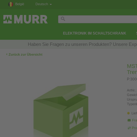
België
Deutsch
ELEKTRONIK IM SCHALTSCHRANK
Haben Sie Fragen zu unseren Produkten? Unsere Exper
‹
Zurück zur Übersicht
MST
Tre
P:300
ArtNr.:
Gewich
Urspr
Typen
Lie
Fra
Pro