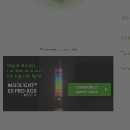
Desc
don
Photo non contractuelle
Tél
Acc