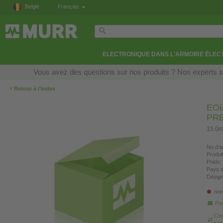
België
Français
ELECTRONIQUE DANS L'ARMOIRE ÉLEC
Vous avez des questions sur nos produits ? Nos experts so
‹
Retour à l’index
EOL
PR
15.0m
No.d’ar
Produi
Poids:
Pays d
Désign
non
Pos
Com