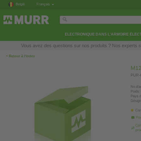
België
Français
ELECTRONIQUE DANS L'ARMOIRE ÉLEC
Vous avez des questions sur nos produits ? Nos experts so
‹
Retour à l’index
M12
PUR-O
No.d’ar
Poids:
Pays d
Désign
Con
Pos
Com
pro