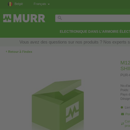
België
Français
ELECTRONIQUE DANS L'ARMOIRE ÉLEC
Vous avez des questions sur nos produits ? Nos experts so
‹
Retour à l’index
M12
SH
PUR-O
No.d’ar
Poids:
Pays d
Désign
Liv
Pos
Com
pro