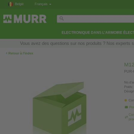
België
Français
ELECTRONIQUE DANS L'ARMOIRE ÉLEC
Vous avez des questions sur nos produits ? Nos experts so
‹
Retour à l’index
M12
PUR-O
No.d’ar
Poids:
Désign
Con
Pos
Com
pro