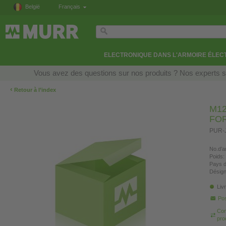
België
Français
ELECTRONIQUE DANS L'ARMOIRE ÉLEC
Vous avez des questions sur nos produits ? Nos experts so
‹
Retour à l’index
M12
FO
PUR-J
No.d’ar
Poids:
Pays d
Désign
Liv
Pos
Com
pro