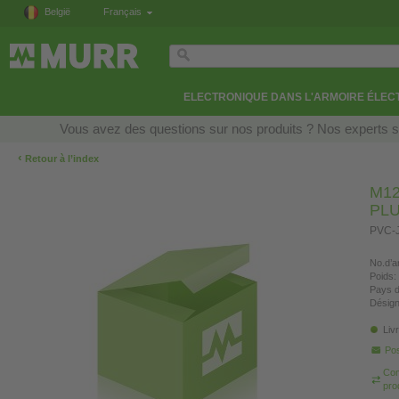
België
Français
ELECTRONIQUE DANS L'ARMOIRE ÉLEC
Vous avez des questions sur nos produits ? Nos experts so
‹
Retour à l’index
M1
PLU
PVC-J
No.d’ar
Poids:
Pays d
Désign
Liv
Pos
Com
pro