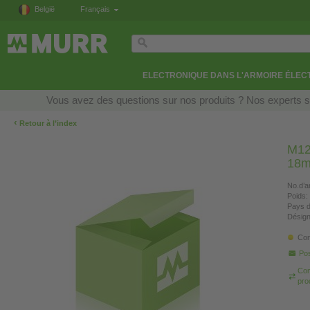
België
Français
ELECTRONIQUE DANS L'ARMOIRE ÉLEC
Vous avez des questions sur nos produits ? Nos experts so
‹
Retour à l’index
M12
18
No.d’ar
Poids:
Pays d
Désign
Con
Pos
Com
pro