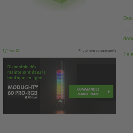
Desc
don
Vue 3D
Photo non contractuelle
Tél