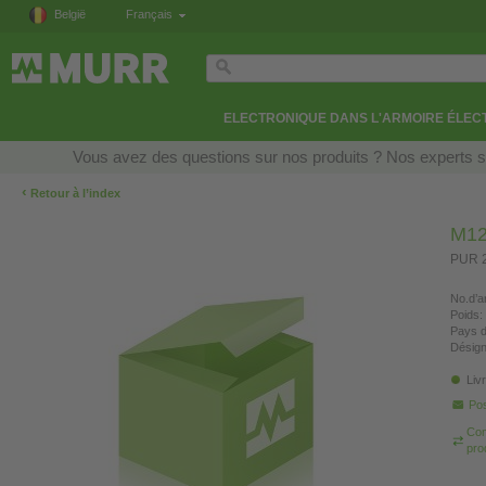
België
Français
ELECTRONIQUE DANS L'ARMOIRE ÉLEC
Vous avez des questions sur nos produits ? Nos experts so
‹
Retour à l’index
M12
PUR 2
No.d’ar
Poids:
Pays d
Désign
Liv
Pos
Com
pro