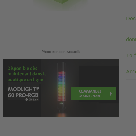
Desc
don
Photo non contractuelle
Tél
Acc