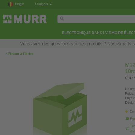
België
Français
ELECTRONIQUE DANS L'ARMOIRE ÉLEC
Vous avez des questions sur nos produits ? Nos experts so
‹
Retour à l’index
M12
18m
PUR 5
No.d’ar
Poids:
Pays d
Désign
Con
Pos
Com
pro