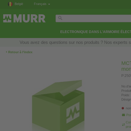
België
Français
ELECTRONIQUE DANS L'ARMOIRE ÉLEC
Vous avez des questions sur nos produits ? Nos experts so
‹
Retour à l’index
MCT
mon
P:25
No.d’ar
Produi
Poids:
Désign
non
Pos
Com
pro