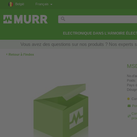
België
Français
ELECTRONIQUE DANS L'ARMOIRE ÉLEC
Vous avez des questions sur nos produits ? Nos experts so
‹
Retour à l’index
MSD
No.d’ar
Poids:
Pays d
Désign
Con
Pos
Com
pro