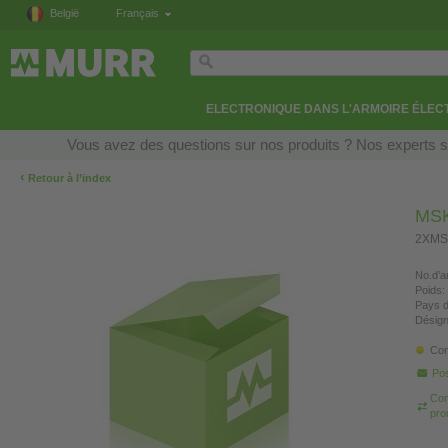
België
Français
ELECTRONIQUE DANS L'ARMOIRE ÉLEC
Vous avez des questions sur nos produits ? Nos experts so
‹
Retour à l’index
MSK
2XMS
No.d’ar
Poids:
Pays d
Désign
Con
Pos
Com
pro