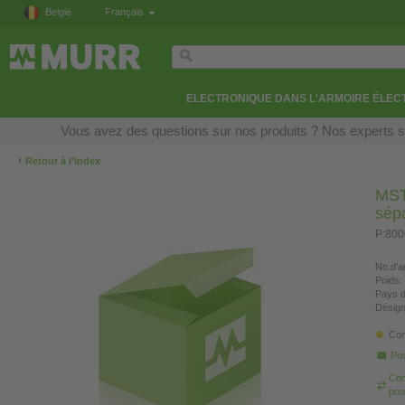
België
Français
ELECTRONIQUE DANS L'ARMOIRE ÉLEC
Vous avez des questions sur nos produits ? Nos experts so
‹
Retour à l’index
MST
sép
P:800
No.d’ar
Poids:
Pays d
Désign
Con
Pos
Com
pro