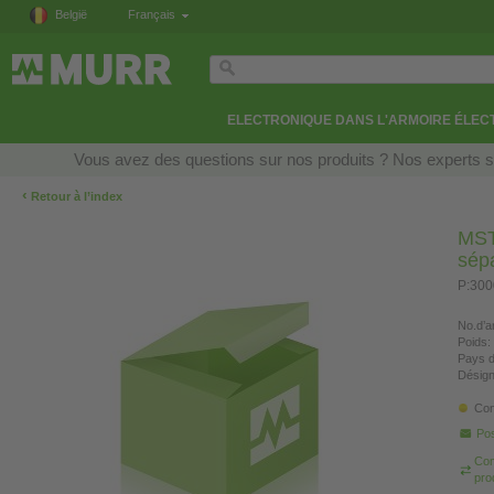
België
Français
ELECTRONIQUE DANS L'ARMOIRE ÉLEC
Vous avez des questions sur nos produits ? Nos experts so
‹
Retour à l’index
MST
sép
P:300
No.d’ar
Poids:
Pays d
Désign
Con
Pos
Com
pro