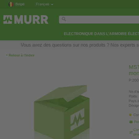
België
Français
ELECTRONIQUE DANS L'ARMOIRE ÉLEC
Vous avez des questions sur nos produits ? Nos experts so
‹
Retour à l’index
MST
mon
P:200
No.d’ar
Poids:
Pays d
Désign
Con
Pos
Com
pro