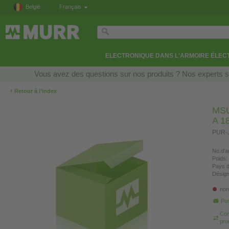
België
Français
ELECTRONIQUE DANS L'ARMOIRE ÉLEC
Vous avez des questions sur nos produits ? Nos experts so
‹
Retour à l’index
MS
A 1
PUR-J
No.d’ar
Poids:
Pays d
Désign
non
Pos
Com
pro