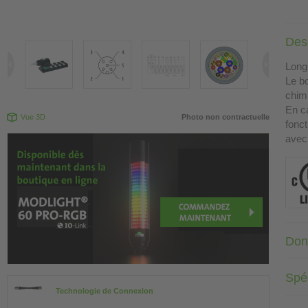
Desc
Long
Le bo
chimi
En ca
Vue 3D
Photo non contractuelle
fonct
avec
Don
Spéc
Technologie de Connexion