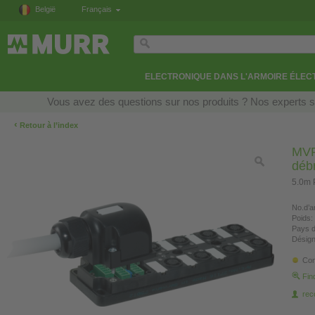
België
Français
ELECTRONIQUE DANS L'ARMOIRE ÉLEC
Vous avez des questions sur nos produits ? Nos experts so
‹
Retour à l’index
MVP
déb
5.0m 
No.d’ar
Poids:
Pays d
Désign
Con
Fin
re