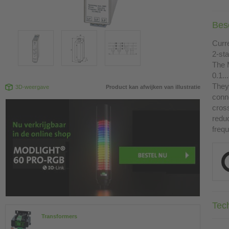
Besc
Curr
2-st
The 
0.1.
They 
3D-weergave
Product kan afwijken van illustratie
conn
cross
redu
freq
Tec
Transformers