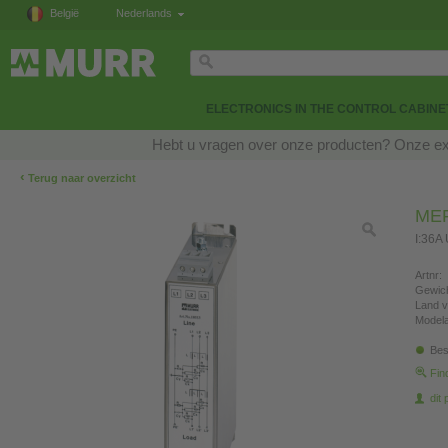
België
Nederlands
ELECTRONICS IN THE CONTROL CABINE
Hebt u vragen over onze producten? Onze exp
‹
Terug naar overzicht
MEF
I:36A
Artnr:
Gewich
Land v
Modela
Bes
Fin
dit