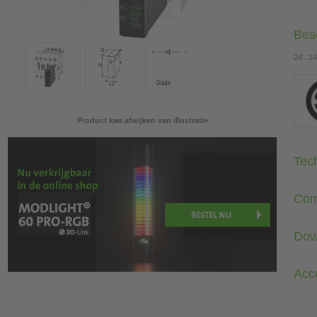
Besc
24...2
Product kan afwijken van illustratie
Tec
Com
Dow
Acc