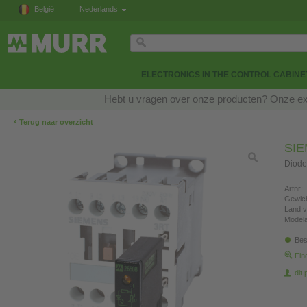
België
Nederlands
ELECTRONICS IN THE CONTROL CABINE
Hebt u vragen over onze producten? Onze exp
‹
Terug naar overzicht
SI
Diode
Artnr:
Gewich
Land v
Modela
Bes
Fin
dit