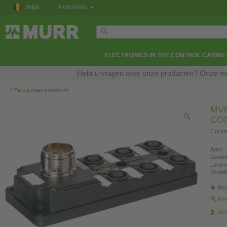
België
Nederlands
ELECTRONICS IN THE CONTROL CABINE
Hebt u vragen over onze producten? Onze exp
‹
Terug naar overzicht
MVP
CO
Connec
Artnr:
Gewich
Land v
Modela
Bes
Fin
dit