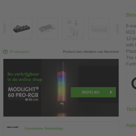
Besc
6-wa
M23 
12-p
with
Plast
3D-weergave
Product kan afwijken van illustratie
The r
Furth
Tec
Aan
Connection Technology