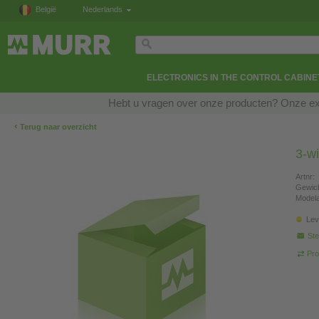
België
Nederlands
ELECTRONICS IN THE CONTROL CABINE
Hebt u vragen over onze producten? Onze exp
‹
Terug naar overzicht
3-w
Artnr:
Gewich
Modela
Lev
Ste
Pro