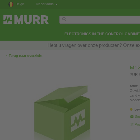
België
Nederlands
ELECTRONICS IN THE CONTROL CABINE
Hebt u vragen over onze producten? Onze exp
‹
Terug naar overzicht
M12
PUR 3
Artnr:
Gewich
Land v
Modela
Lev
Ste
Pro