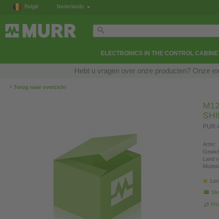
België
Nederlands
ELECTRONICS IN THE CONTROL CABINE
Hebt u vragen over onze producten? Onze exp
‹
Terug naar overzicht
M12
SH
PUR-O
Artnr:
Gewich
Land v
Modela
Lev
Ste
Pro