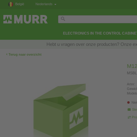
België
Nederlands
ELECTRONICS IN THE CONTROL CABINE
Hebt u vragen over onze producten? Onze exp
‹
Terug naar overzicht
M12
MSBL
Artnr:
Gewich
Modela
Nie
Ste
Pro