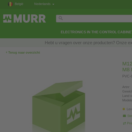
België
Nederlands
ELECTRONICS IN THE CONTROL CABINE
Hebt u vragen over onze producten? Onze exp
‹
Terug naar overzicht
M12
M8 
PVC-O
Artnr:
Gewich
Land v
Modela
Lev
Ste
Pro