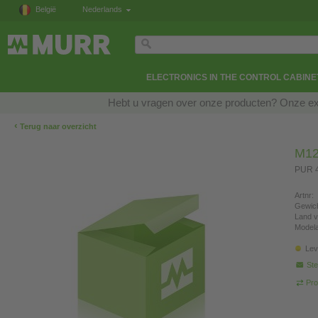
België
Nederlands
ELECTRONICS IN THE CONTROL CABINE
Hebt u vragen over onze producten? Onze exp
‹
Terug naar overzicht
M12
PUR 4
Artnr:
Gewich
Land v
Modela
Lev
Ste
Pro