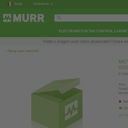
België
Nederlands
ELECTRONICS IN THE CONTROL CABINE
Hebt u vragen over onze producten? Onze exp
‹
Terug naar overzicht
MC
IS
P:100
Artnr:
Gewich
Modela
Nie
Ste
Pro