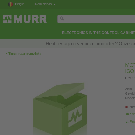
België
Nederlands
ELECTRONICS IN THE CONTROL CABINE
Hebt u vragen over onze producten? Onze exp
‹
Terug naar overzicht
MC
IS
P:50
Artnr:
Gewich
Modela
Nie
Ste
Pro