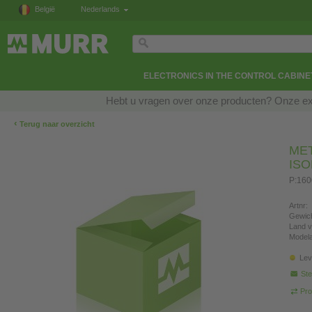
België
Nederlands
ELECTRONICS IN THE CONTROL CABINE
Hebt u vragen over onze producten? Onze exp
‹
Terug naar overzicht
ME
IS
P:160
Artnr:
Gewich
Land v
Modela
Lev
Ste
Pro