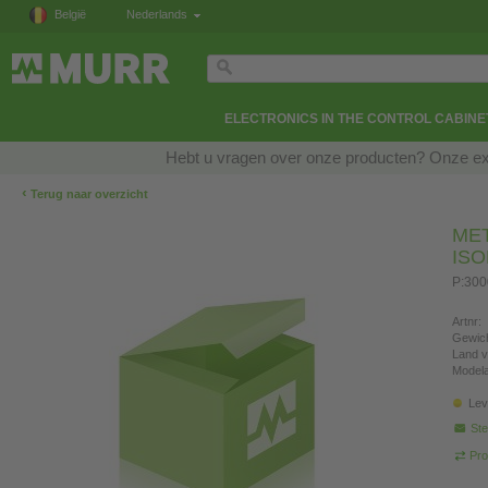
België
Nederlands
ELECTRONICS IN THE CONTROL CABINE
Hebt u vragen over onze producten? Onze exp
‹
Terug naar overzicht
ME
IS
P:300
Artnr:
Gewich
Land v
Modela
Lev
Ste
Pro