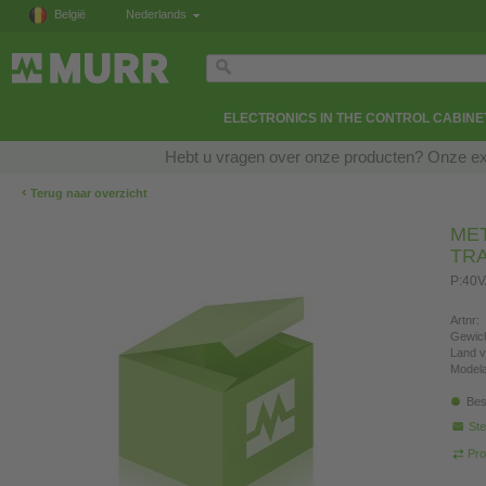
België
Nederlands
ELECTRONICS IN THE CONTROL CABINE
Hebt u vragen over onze producten? Onze exp
‹
Terug naar overzicht
MET
TR
P:40V
Artnr:
Gewich
Land v
Modela
Bes
Ste
Pro