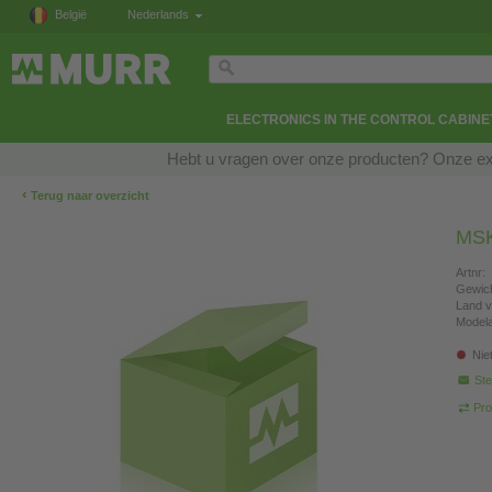
België
Nederlands
ELECTRONICS IN THE CONTROL CABINE
Hebt u vragen over onze producten? Onze exp
‹
Terug naar overzicht
MSK
Artnr:
Gewich
Land v
Modela
Nie
Ste
Pro