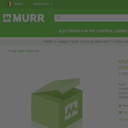
België
Nederlands
ELECTRONICS IN THE CONTROL CABINE
Hebt u vragen over onze producten? Onze exp
‹
Terug naar overzicht
MS
IS
P:320
Artnr:
Gewich
Land v
Modela
Bes
Ste
Pro